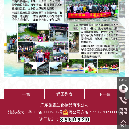
返回列表
上一篇
下一篇
广东施露兰化妆品有限公司
汕头盛大
粤
ICP备09098293号
粤公网安备：44051402000093
访问统计：